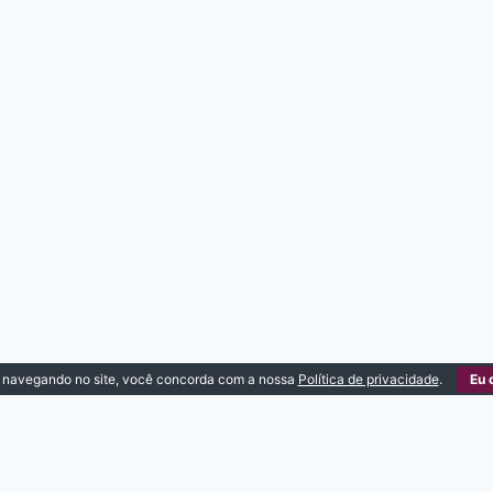
 navegando no site, você concorda com a nossa
Política de privacidade
.
Eu 
VEIS, TESTAMENTO E
RELACIONAMENTO,